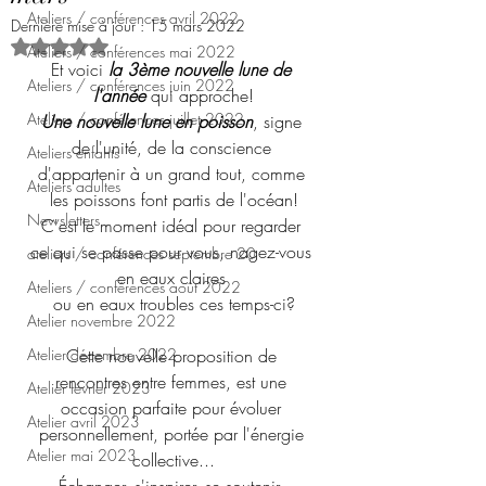
Ateliers / conférences avril 2022
Dernière mise à jour :
15 mars 2022
Noté NaN étoiles sur 5.
Ateliers / conférences mai 2022
Et voici 
la 3ème nouvelle lune de 
Ateliers / conférences juin 2022
l'année
 qui approche!
Ateliers / conférences juillet 2022
Une nouvelle lune en poisson
, signe 
de l'unité, de la conscience 
Ateliers enfants
d'appartenir à un grand tout, comme 
Ateliers adultes
les poissons font partis de l'océan!
Newsletters
C'est le moment idéal pour regarder 
ce qui se passe pour vous, nagez-vous 
ateliers / conférences septembre 20
en eaux claires 
Ateliers / conférences août 2022
ou en eaux troubles ces temps-ci?
Atelier novembre 2022
Atelier décembre 2022
Cette nouvelle proposition de 
rencontres entre femmes, est une 
Atelier février 2023
occasion parfaite pour évoluer 
Atelier avril 2023
personnellement, portée par l'énergie 
Atelier mai 2023
collective...