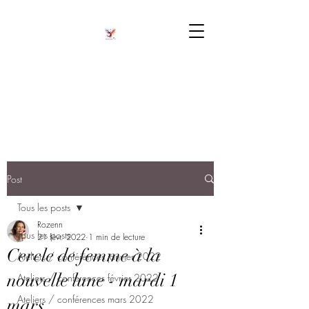
Post
Tous les posts
Rozenn
Tous les posts
21 févr. 2022
1 min de lecture
Cercle de femme à la
Ateliers / conférences janvier 2022
nouvelle lune - mardi 1
Ateliers / conférences février 2022
Ateliers / conférences mars 2022
mars