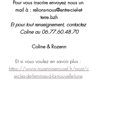
Pour vous inscrire envoyez nous un 
mail à : relions-nous@entre-ciel-et-
terre.bzh
Et pour tout renseignement, contactez 
Coline au 06.77.60.48.70
Coline & Rozenn
Et si vous voulez en savoir plus : 
https://www.rozennperousel.fr/post/c
ercles-de-femmes-à-la-nouvelle-lune