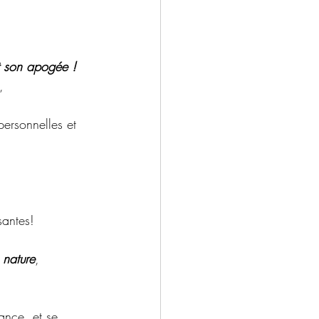
onférences septembre 20
t son apogée !
r 2023
,
personnelles et  
santes!
 nature
,
iance, et se 