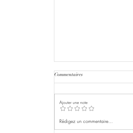
Commentaires
Ajouter une note
Mais que devient "Entre Ciel &
Rédigez un commentaire...
Terre"?