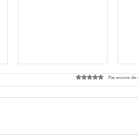
Noté 0 étoile sur 5.
Pas encore de 
3ème 
Journées d'éveil aux sens &
énergie du solstice