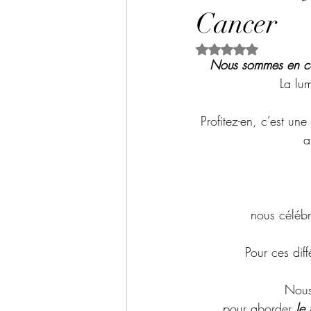
Ateliers / conférences juillet 2022
Cancer
Noté NaN étoiles s
Nous sommes en ce 
Ateliers / conférences août 2022
La lum
Profitez-en, c’est un
Atelier avril 2023
Atelier mai 
a
nous célébr
Pour ces diff
Nous 
pour aborder 
le 