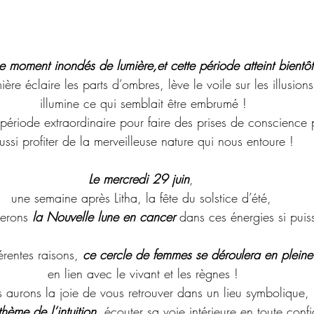
Ateliers enfants
Ateliers adultes
Newsletters
ateliers / c
ur 5.
moment inondés de lumière,et cette période atteint bientô
Atelier novembre 2022
Atelier décembre 2022
Atelier févrie
ière éclaire les parts d’ombres, lève le voile sur les illusions
 illumine ce qui semblait être embrumé ! 
e période extraordinaire pour faire des prises de conscience 
2023
ussi profiter de la merveilleuse nature qui nous entoure !
Le mercredi 29 juin
, 
une semaine après Litha, la fête du solstice d’été, 
erons 
la Nouvelle lune en cancer 
dans ces énergies si puis
érentes raisons, 
ce cercle de femmes se déroulera en pleine
 en lien avec le vivant et les règnes ! 
aurons la joie de vous retrouver dans un lieu symbolique, 
thème de l’intuition
, écouter sa voie intérieure en toute conf