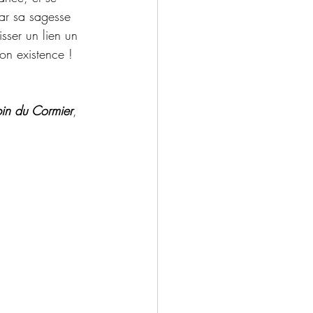
par sa sagesse 
isser un lien un 
on existence !
bin du Cormier
, 