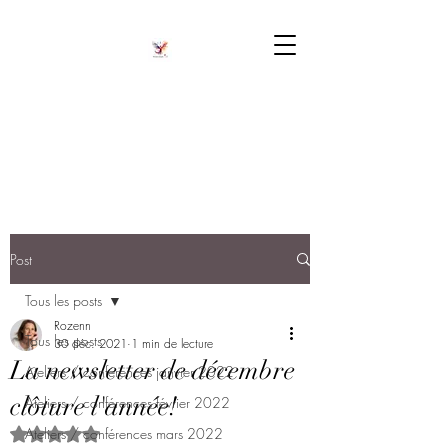
Post
Tous les posts
Rozenn
Tous les posts
30 déc. 2021
1 min de lecture
La newsletter de décembre
Ateliers / conférences janvier 2022
clôture l'année!
Ateliers / conférences février 2022
Ateliers / conférences mars 2022
Noté NaN étoiles sur 5.