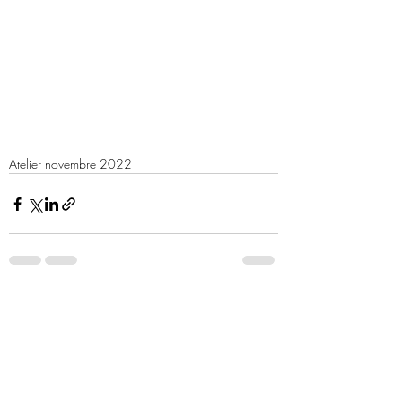
Atelier novembre 2022
Commentaires
0.0/5 (0)
Commenter et noter...