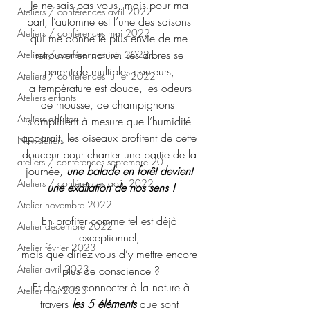
Je ne sais pas vous, mais pour ma 
Ateliers / conférences avril 2022
part, l’automne est l’une des saisons 
Ateliers / conférences mai 2022
qui me donne le plus envie de me 
retrouver en nature. Les arbres se 
Ateliers / conférences juin 2022
parent de multiples couleurs, 
Ateliers / conférences juillet 2022
la température est douce, les odeurs 
Ateliers enfants
de mousse, de champignons  
Ateliers adultes
s’amplifient à mesure que l’humidité 
apparait, les oiseaux profitent de cette 
Newsletters
douceur pour chanter une partie de la 
ateliers / conférences septembre 20
journée, 
une balade en forêt devient 
Ateliers / conférences août 2022
une exaltation de nos sens !
Atelier novembre 2022
En profiter comme tel est déjà 
Atelier décembre 2022
exceptionnel, 
Atelier février 2023
mais que diriez-vous d’y mettre encore 
Atelier avril 2023
plus de conscience ?
 Et de vous connecter à la nature à 
Atelier mai 2023
travers 
les 5 éléments
 que sont 