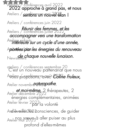
Noté NaN étoiles sur 5.
Ateliers / conférences avril 2022
2022 approche à grand pas, et nous 
Ateliers / conférences mai 2022
sentons un nouvel élan !
Ateliers / conférences juin 2022
Réunir des femmes, et les 
Ateliers / conférences juillet 2022
accompagner vers une transformation 
Ateliers enfants
intérieure sur un cycle d’une année, 
portées par les énergies du renouveau 
Ateliers adultes
de chaque nouvelle lunaison.
Newsletters
ateliers / conférences septembre 20
C’est un nouveau partenariat que nous 
Ateliers / conférences août 2022
vous proposons, avec 
Coline Fruleux, 
naturopathe
, 
Atelier novembre 2022
et moi-même, 
2 thérapeutes, 2 
Atelier décembre 2022
énergies complémentaires, animées 
Atelier février 2023
par la volonté 
d’éveiller les consciences, de guider 
Atelier avril 2023
nos sœurs à aller puiser au plus 
Atelier mai 2023
profond d’elles-mêmes 