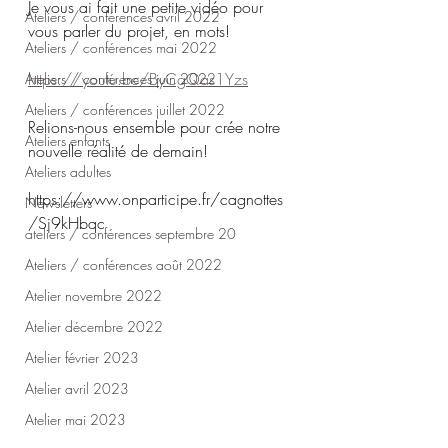
Je vous ai fait une petite vidéo pour 
Ateliers / conférences avril 2022
vous parler du projet, en mots!
Ateliers / conférences mai 2022
https://youtu.be/ByCgQas1Yzs
Ateliers / conférences juin 2022
Ateliers / conférences juillet 2022
Relions-nous ensemble pour crée notre 
Ateliers enfants
nouvelle réalité de demain!
Ateliers adultes
https://www.onparticipe.fr/cagnottes
Newsletters
/Sj9kHbqc
ateliers / conférences septembre 20
Ateliers / conférences août 2022
Atelier novembre 2022
Atelier décembre 2022
Atelier février 2023
Atelier avril 2023
Atelier mai 2023