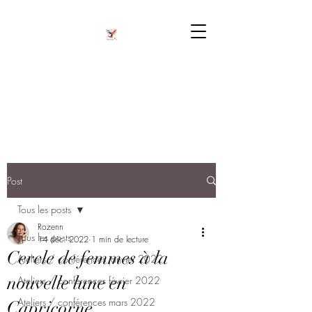
Post
Tous les posts
Rozenn
Tous les posts
14 déc. 2022
1 min de lecture
Cercle de femmes à la
Ateliers / conférences janvier 2022
nouvelle lune en
Ateliers / conférences février 2022
Ateliers / conférences mars 2022
Capricorne