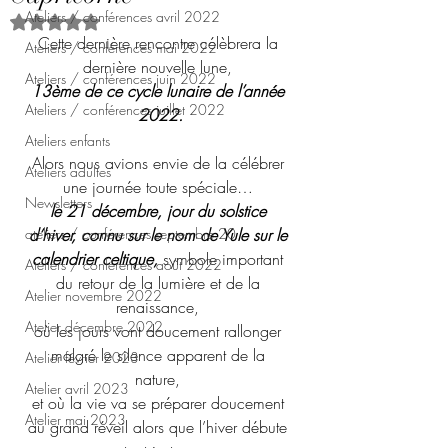
Ateliers / conférences avril 2022
Noté NaN étoiles sur 5.
Cette dernière rencontre célèbrera la 
Ateliers / conférences mai 2022
dernière nouvelle lune, 
Ateliers / conférences juin 2022
13ème de ce cycle lunaire de l’année 
Ateliers / conférences juillet 2022
2022.
Ateliers enfants
Alors nous avions envie de la célébrer 
Ateliers adultes
une journée toute spéciale… 
Newsletters
le 21 décembre, jour du solstice 
ateliers / conférences septembre 20
d’hiver, connu sur le nom de Yule sur le 
calendrier celtique, 
symbole important 
Ateliers / conférences août 2022
du retour de la lumière et de la 
Atelier novembre 2022
renaissance, 
Atelier décembre 2022
où les jours vont doucement rallonger 
malgré le silence apparent de la 
Atelier février 2023
nature, 
Atelier avril 2023
et où la vie va se préparer doucement 
Atelier mai 2023
au grand réveil alors que l’hiver débute 